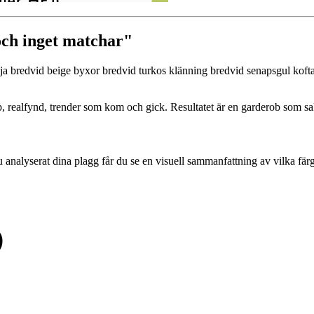
och inget matchar"
öja bredvid beige byxor bredvid turkos klänning bredvid senapsgul kof
, realfynd, trender som kom och gick. Resultatet är en garderob som sa
 du analyserat dina plagg får du se en visuell sammanfattning av vilka fär