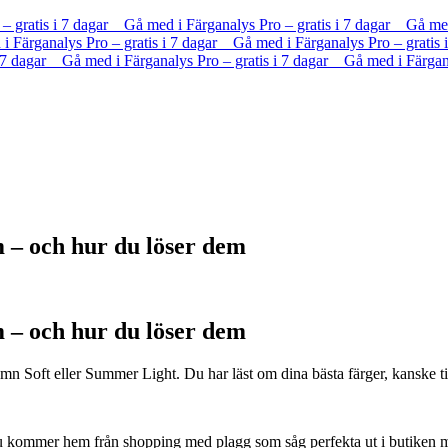
 – gratis i 7 dagar Gå med i Färganalys Pro – gratis i 7 dagar Gå me
 i Färganalys Pro – gratis i 7 dagar Gå med i Färganalys Pro – gratis
i 7 dagar Gå med i Färganalys Pro – gratis i 7 dagar Gå med i Färgana
 – och hur du löser dem
 – och hur du löser dem
umn Soft eller Summer Light. Du har läst om dina bästa färger, kanske ti
 Du kommer hem från shopping med plagg som såg perfekta ut i butiken 