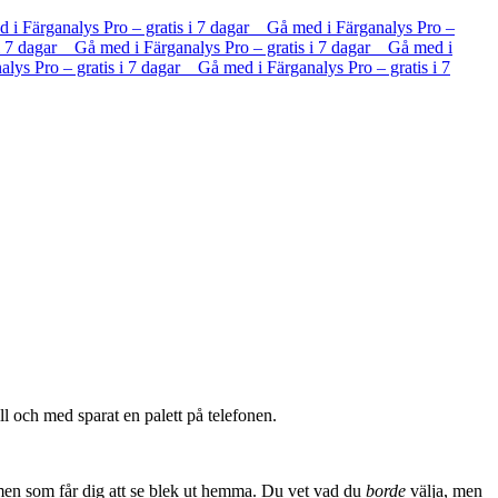
d i Färganalys Pro – gratis i 7 dagar Gå med i Färganalys Pro –
 i 7 dagar Gå med i Färganalys Pro – gratis i 7 dagar Gå med i
lys Pro – gratis i 7 dagar Gå med i Färganalys Pro – gratis i 7
ll och med sparat en palett på telefonen.
men som får dig att se blek ut hemma. Du vet vad du
borde
välja, men