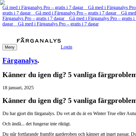
Gå med i Färganalys Pro – gratis i 7 dagar Gå med i Färganalys Pro
gratis i 7 dagar Gå med i Färganalys Pro – gratis i 7 dagar Gå med
Färganalys Pro – gratis i 7 dagar Gå med i Färganalys Pro – gratis 
dagar Gå med i Färganalys Pro – gratis i 7 dagar
Login
Meny
Färganalys
.
Känner du igen dig? 5 vanliga färgproblem
18 januari, 2025
Känner du igen dig? 5 vanliga färgproblem
Du har gjort din färganalys. Du vet att du är en Winter True eller Aut
Och ändå... det fungerar inte riktigt.
Du står fortfarande framför garderoben och känner att inget passar.