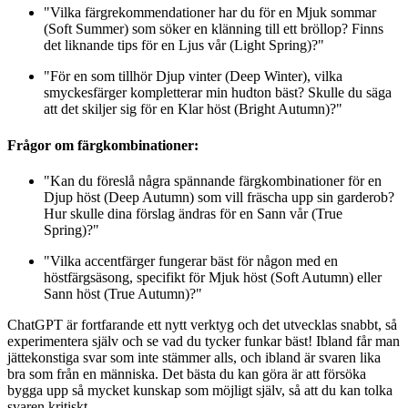
"Vilka färgrekommendationer har du för en Mjuk sommar
(Soft Summer) som söker en klänning till ett bröllop? Finns
det liknande tips för en Ljus vår (Light Spring)?"
"För en som tillhör Djup vinter (Deep Winter), vilka
smyckesfärger kompletterar min hudton bäst? Skulle du säga
att det skiljer sig för en Klar höst (Bright Autumn)?"
Frågor om färgkombinationer:
"Kan du föreslå några spännande färgkombinationer för en
Djup höst (Deep Autumn) som vill fräscha upp sin garderob?
Hur skulle dina förslag ändras för en Sann vår (True
Spring)?"
"Vilka accentfärger fungerar bäst för någon med en
höstfärgsäsong, specifikt för Mjuk höst (Soft Autumn) eller
Sann höst (True Autumn)?"
ChatGPT är fortfarande ett nytt verktyg och det utvecklas snabbt, så
experimentera själv och se vad du tycker funkar bäst! Ibland får man
jättekonstiga svar som inte stämmer alls, och ibland är svaren lika
bra som från en människa. Det bästa du kan göra är att försöka
bygga upp så mycket kunskap som möjligt själv, så att du kan tolka
svaren kritiskt.