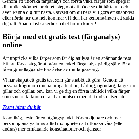
Genom att utforska färganalys och förstå vilka färger som speglar
din unika skönhet tar du ett steg mot att både se ditt bästa ut, och
även känna dig ditt bästa. Oavsett om du bara vill göra ett snabbtest
eller nörda ner dig helt kommer vi i den här genomgången att guida
dig rätt. Spänn fast säkerhetsbältet för nu kör vi!
Börja med ett gratis test (färganalys)
online
Att upptäcka vilka färger som får dig att lysa är en spännande resa.
Ett bra första steg är att göra en enkel färganalys på dig själv för att
få en grundläggande förståelse av din färgsäsong.
Vi har skapat ett gratis test som går snabbt att göra. Genom att
besvara frågor om din naturliga hudton, hårfärg, ögonfärg, färger du
gillar och ogillar, osv. kan vi ge dig en första inblick i vilka färger
som sannolikt kommer att harmonisera med ditt unika utseende.
Testet hittar du här
Kom ihåg, testet är en utgångspunkt. För en djupare och mer
personlig analys finns alltid möjligheten att utforska våra (eller
andras) mer omfattande konsultationer och tjänster.